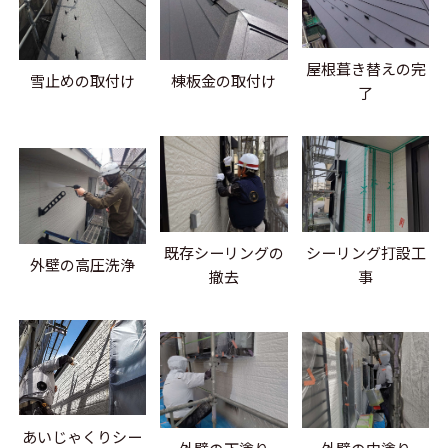
屋根葺き替えの完
雪止めの取付け
棟板金の取付け
了
既存シーリングの
シーリング打設工
外壁の高圧洗浄
撤去
事
あいじゃくりシー