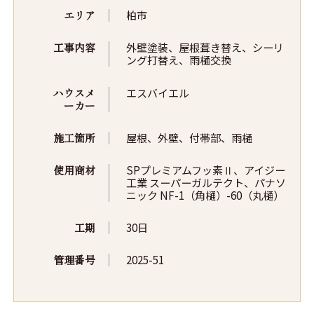
エリア
柏市
工事内容
外壁塗装、屋根葺き替え、シーリ
ング打替え、雨樋交換
ハウスメ
エスバイエル
ーカー
施工箇所
屋根、外壁、付帯部、雨樋
使用商材
SPプレミアムフッ素Ⅱ、アイジー
工業 スーパーガルテクト、パナソ
ニック NF-1（角樋）-60（丸樋）
工期
30日
管理番号
2025-51