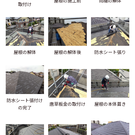
屋根の施工前
雨樋の解体
取付け
屋根の解体
屋根の解体後
防水シート張り
防水シート張付け
唐草板金の取付け
屋根の本体葺き
の完了