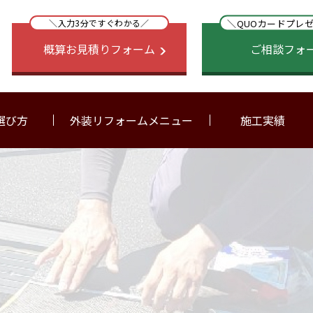
＼QUOカードプレ
＼入力3分ですぐわかる／
概算お見積りフォーム
ご相談フォ
選び方
外装リフォームメニュー
施工実績