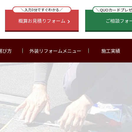
＼QUOカードプレ
＼入力3分ですぐわかる／
概算お見積りフォーム
ご相談フォ
選び方
外装リフォームメニュー
施工実績