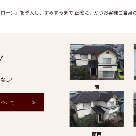
ドローン」を導入し、すみずみまで 正確に、かつお客様ご自身
！
！
なし!
南
について
南西