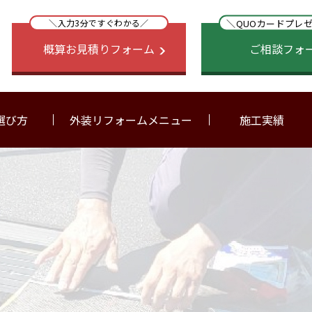
＼QUOカードプレ
＼入力3分ですぐわかる／
概算お見積りフォーム
ご相談フォ
選び方
外装リフォームメニュー
施工実績