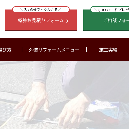
＼QUOカードプレ
＼入力3分ですぐわかる／
概算お見積りフォーム
ご相談フォ
選び方
外装リフォームメニュー
施工実績