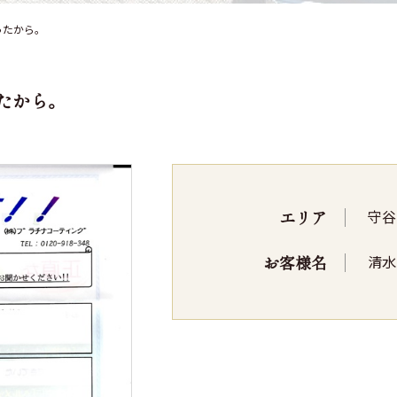
ったから。
たから。
エリア
守谷
お客様名
清水