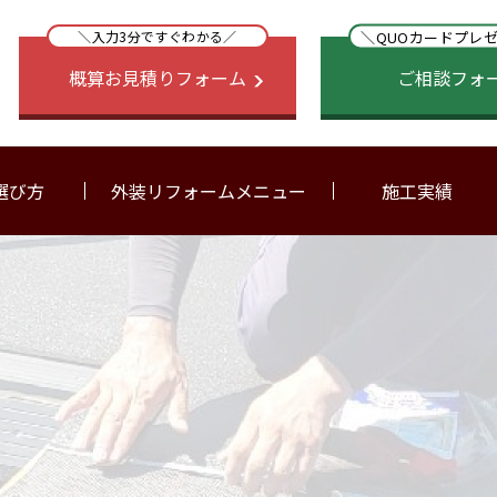
＼QUOカードプレ
＼入力3分ですぐわかる／
概算お見積りフォーム
ご相談フォ
選び方
外装リフォームメニュー
施工実績