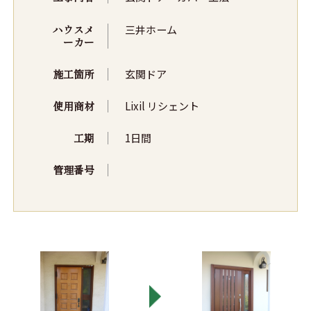
ハウスメ
三井ホーム
ーカー
施工箇所
玄関ドア
使用商材
Lixil リシェント
工期
1日間
管理番号