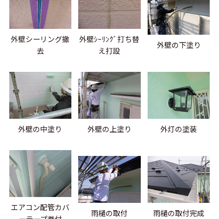
外壁シーリング撤
外壁ｼｰﾘﾝｸﾞ打ち替
外壁の下塗り
去
え打設
外壁の中塗り
外壁の上塗り
外灯の塗装
エアコン配管カバ
雨樋の取付
雨樋の取付完成
ーテープ巻付