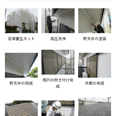
足場養生ネット
高圧洗浄
軒天井の塗装
雨戸の吹き付け完
軒天井の完成
外壁の完成
成