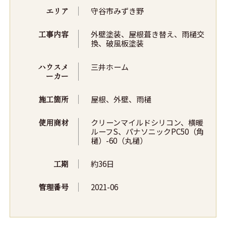
エリア
守谷市みずき野
工事内容
外壁塗装、屋根葺き替え、雨樋交
換、破風板塗装
ハウスメ
三井ホーム
ーカー
施工箇所
屋根、外壁、雨樋
使用商材
クリーンマイルドシリコン、横暖
ルーフS、パナソニックPC50（角
樋）-60（丸樋）
工期
約36日
管理番号
2021-06