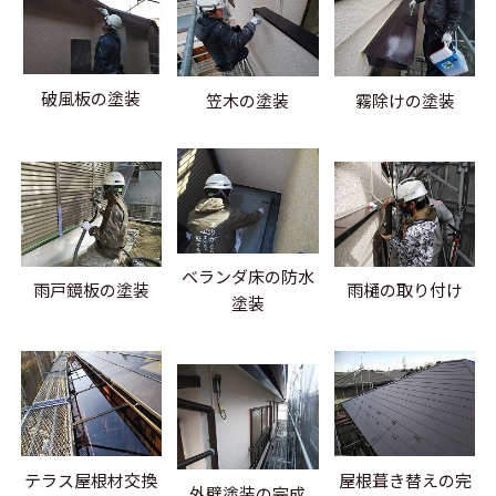
破風板の塗装
笠木の塗装
霧除けの塗装
ベランダ床の防水
雨戸鏡板の塗装
雨樋の取り付け
塗装
テラス屋根材交換
屋根葺き替えの完
外壁塗装の完成