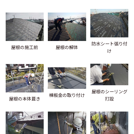
防水シート張り付
屋根の施工前
屋根の解体
け
屋根のシーリング
棟板金の取り付け
屋根の本体葺き
打設