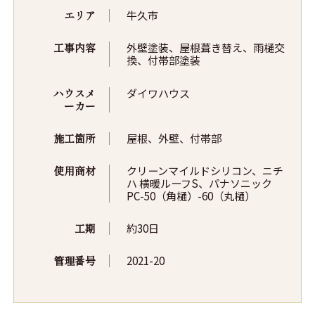
エリア
牛久市
工事内容
外壁塗装、屋根葺き替え、雨樋交
換、付帯部塗装
ハウスメ
ダイワハウス
ーカー
施工箇所
屋根、外壁、付帯部
使用商材
クリーンマイルドシリコン、ニチ
ハ 横暖ルーフS、パナソニック
PC-50（角樋）-60（丸樋）
工期
約30日
管理番号
2021-20