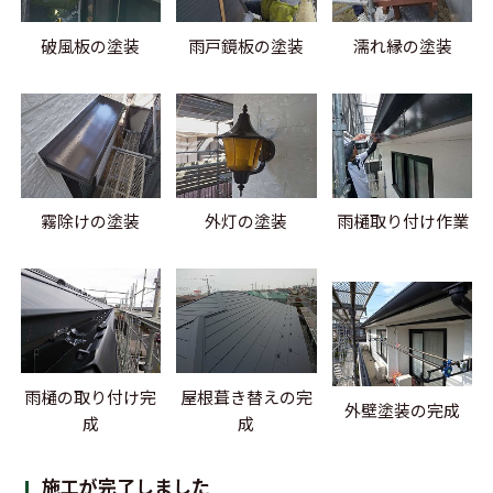
破風板の塗装
雨戸鏡板の塗装
濡れ縁の塗装
霧除けの塗装
外灯の塗装
雨樋取り付け作業
雨樋の取り付け完
屋根葺き替えの完
外壁塗装の完成
成
成
施工が完了しました