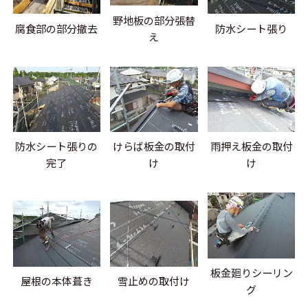
野地板の部分張替
腐食部の部分撤去
防水シート張り
え
防水シート張りの
けらば板金の取付
雨押え板金の取付
完了
け
け
板金廻りシーリン
屋根の本体葺き
雪止めの取付け
グ