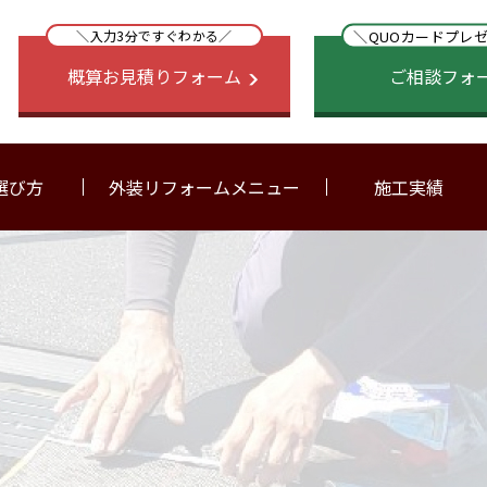
＼QUOカードプレ
＼入力3分ですぐわかる／
概算お見積りフォーム
ご相談フォ
選び方
外装リフォームメニュー
施工実績