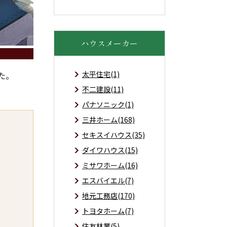
ハウスメーカー
太平住宅(1)
た。
不二建設(11)
パナソニック(1)
三井ホーム(168)
セキスイハウス(35)
ダイワハウス(15)
ミサワホーム(16)
エスバイエル(7)
地元工務店(170)
トヨタホーム(7)
住友林業(5)