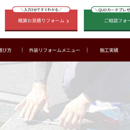
＼QUOカードプレ
＼入力3分ですぐわかる／
概算お見積りフォーム
ご相談フォ
選び方
外装リフォームメニュー
施工実績