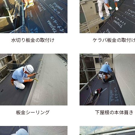
水切り板金の取付け
ケラバ板金の取付
板金シーリング
下屋根の本体葺き