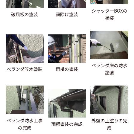
シャッターBOXの
破風板の塗装
霧除け塗装
塗装
ベランダ床の防水
ベランダ笠木塗装
雨樋の塗装
塗装
ベランダ防水工事
外壁の上塗りの完
雨樋塗装の完成
の完成
成