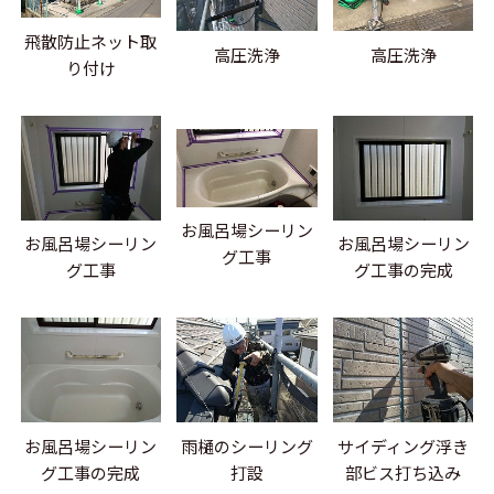
飛散防止ネット取
高圧洗浄
高圧洗浄
り付け
お風呂場シーリン
お風呂場シーリン
お風呂場シーリン
グ工事
グ工事
グ工事の完成
お風呂場シーリン
雨樋のシーリング
サイディング浮き
グ工事の完成
打設
部ビス打ち込み