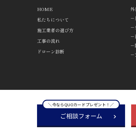
HOME
外
－
私たちについて
－
施工業者の選び方
－
工事の流れ
－
ドローン診断
－
＼今ならQUOカードプレゼント！／
ご相談フォーム