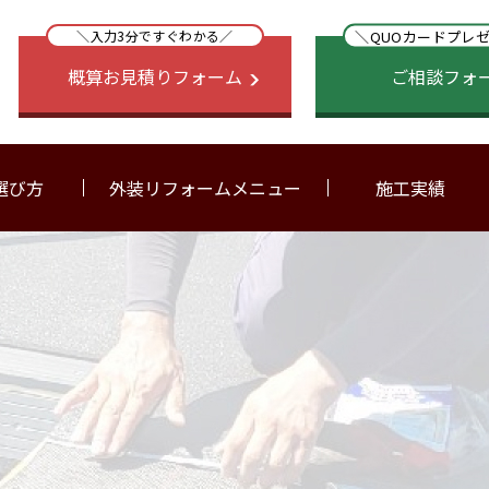
＼QUOカードプレ
＼入力3分ですぐわかる／
概算お見積りフォーム
ご相談フォ
選び方
外装リフォームメニュー
施工実績